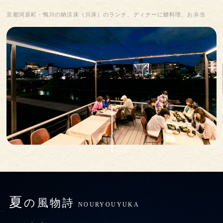
京都河原町・鴨川の納涼床（川床）のランチ、ディナーに鱧料理、お弁当
夏
の風物詩
NOURYOUYUKA