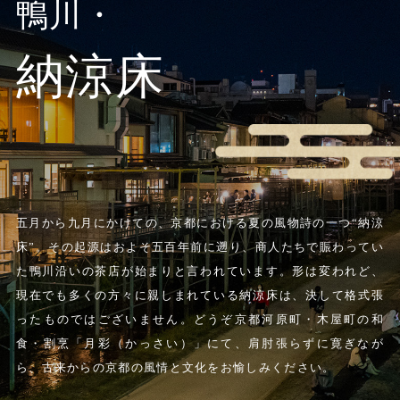
鴨川・
納涼床
五月から九月にかけての、京都における夏の風物詩の一つ“納涼
床”。
その起源はおよそ五百年前に遡り、商人たちで賑わってい
た鴨川沿いの茶店が始まりと言われています。
形は変われど、
現在でも多くの方々に親しまれている納涼床は、決して格式張
ったものではございません。どうぞ京都河原町・木屋町の和
食・割烹「月彩（かっさい）」にて、肩肘張らずに寛ぎなが
ら、古来からの京都の風情と文化をお愉しみください。