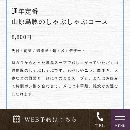
通年定番
山原島豚のしゃぶしゃぶコース
8,800
円
先付 / 前菜 / 御造里 / 鍋 / 〆 / デザート
鶏ガラからとった濃厚スープで召し上がっていただく山
原島豚のしゃぶしゃぶです。もやしやニラ、白ネギ、人
参などの野菜と一緒にそのままスープと、またはお好み
で特製ポン酢を合わせて。〆には中華麺、雑炊がお選び
になれます。
夏
季限定コース