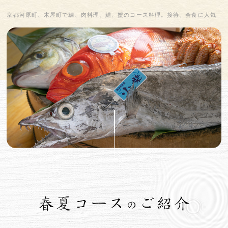
京都河原町、木屋町で鯛、肉料理、鱧、蟹のコース料理。接待、会食に人気