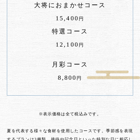
大将におまかせコース
15,400
円
特選コース
12,100
円
月彩コース
8,800
円
※表示価格は全て税込みです。
夏を代表する様々な食材を使用したコースです。
季節感を表現
するプランは3種類。
接待や記念日といった特別な日に相応し