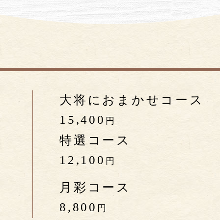
大将におまかせコース
秋
15,400
円
特選コース
12,100
円
月彩コース
8,800
円