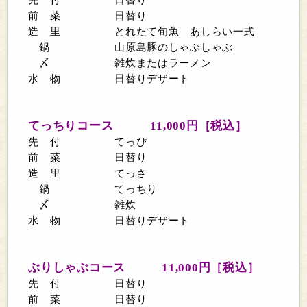
先 付 日替り
前 菜 日替り
造 里 とれたて旬魚 あしらい一式
鍋 山原島豚のしゃぶしゃぶ
〆 雑炊またはラーメン
水 物 日替りデザート
てっちりコース
11,000
円［税込］
先 付 てっぴ
前 菜 日替り
造 里 てっさ
鍋 てっちり
〆 雑炊
水 物 日替りデザート
ぶりしゃぶコース
11,000
円［税込］
先 付 日替り
前 菜 日替り