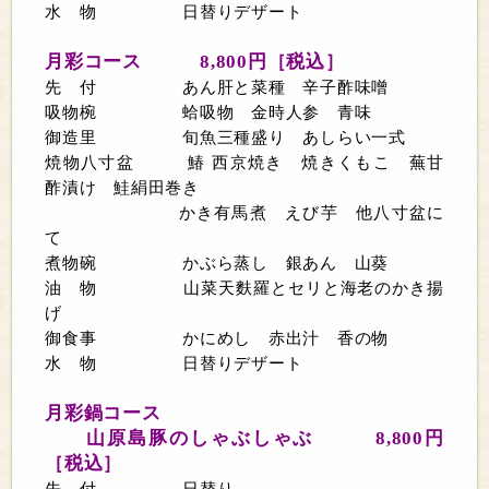
水 物 日替りデザート
月彩コース
8,800
円［税込］
先 付 あん肝と菜種 辛子酢味噌
吸物椀 蛤吸物 金時人参 青味
御造里 旬魚三種盛り あしらい一式
焼物八寸盆 鰆 西京焼き 焼きくもこ 蕪甘
酢漬け 鮭絹田巻き
かき有馬煮 えび芋 他八寸盆に
て
煮物碗 かぶら蒸し 銀あん 山葵
油 物 山菜天麩羅とセリと海老のかき揚
げ
御食事 かにめし 赤出汁 香の物
水 物 日替りデザート
月彩鍋コース
山原島豚のしゃぶしゃぶ
8,800
円
［税込］