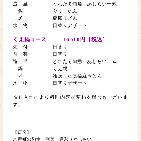
造 里 とれたて旬魚 あしらい一式
鍋 ぶりしゃぶ
〆 稲庭うどん
水 物 日替りデザート
くえ鍋コース
16,500
円［税込］
先 付 日替り
前 菜 日替り
造 里 とれたて旬魚 あしらい一式
鍋 くえ鍋
〆 雑炊または稲庭うどん
水 物 日替りデザート
※仕入れにより料理内容が変わる場合もございま
す。
‐‐‐‐‐‐‐‐‐‐‐‐‐‐‐‐‐‐‐‐‐‐‐‐
【店名】
木屋町の和食・割烹 月彩（かっさい）