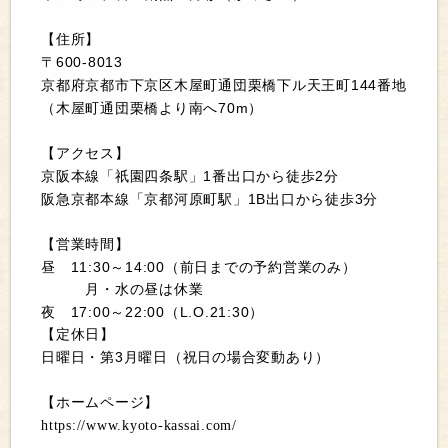
【住所】
600-8013
〒
144
京都府京都市下京区木屋町通団栗橋下ル天王町
番地
70m
（木屋町通団栗橋より南へ
）
【アクセス】
1
2
京阪本線「祇園四条駅」
番出口から徒歩
分
1B
3
阪急京都本線「京都河原町駅」
出口から徒歩
分
【営業時間】
11:30
14:00
昼
～
（前日までの予約営業のみ）
月・水の昼は休業
17:00
22:00
L.O.21:30
夜
～
（
）
【定休日】
3
日曜日・第
月曜日（祝日の場合変動あり）
【ホームページ】
https://www.kyoto-kassai.com/