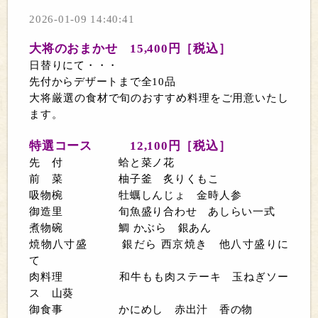
2026-01-09 14:40:41
大将のおまかせ
15,400
円
［税込］
日替りにて・・・
先付からデザートまで全
10
品
大将厳選の食材で旬のおすすめ料理をご用意いたし
ます。
特選コース
12,100
円
［税込］
先 付 蛤と菜ノ花
前 菜 柚子釜 炙りくもこ
吸物椀 牡蠣しんじょ 金時人参
御造里 旬魚盛り合わせ あしらい一式
煮物碗 鯛 かぶら 銀あん
焼物八寸盛 銀だら 西京焼き 他八寸盛りに
て
肉料理 和牛もも肉ステーキ 玉ねぎソー
ス 山葵
御食事 かにめし 赤出汁 香の物