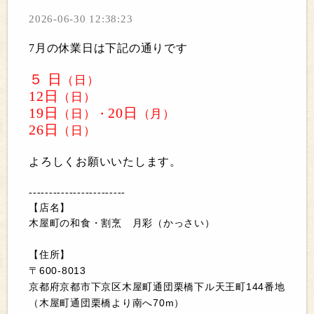
2026-06-30 12:38:23
7月の休業日は下記の通りです
５ 日
（
日
）
12日
（日）
19日
20
日
（日）
・
（月）
26日
（日）
よろしくお願いいたします。
‐‐‐‐‐‐‐‐‐‐‐‐‐‐‐‐‐‐‐‐‐‐‐‐
【店名】
木屋町の和食・割烹 月彩（かっさい）
【住所】
600-8013
〒
144
京都府京都市下京区木屋町通団栗橋下ル天王町
番地
70m
（木屋町通団栗橋より南へ
）